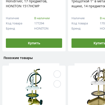
Honidriver, 17 предметов,
трещоткой 1" в мет
HONITON 1517HCWP
ящике, 14 предмет
800014M
Наличие
В наличии
Наличие
В н
Код товара
177294
Код товара
170
Бренд
HONITON
Бренд
HO
Купить
Купит
Похожие товары