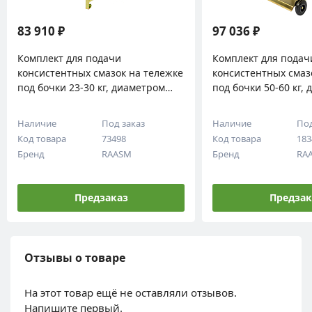
83 910 ₽
97 036 ₽
Комплект для подачи
Комплект для подач
консистентных смазок на тележке
консистентных смаз
под бочки 23-30 кг, диаметром
под бочки 50-60 кг,
300-350 мм, RAASM, 64035
370-420 мм, RAASM,
Наличие
Под заказ
Наличие
Под
Код товара
73498
Код товара
183
Бренд
RAASM
Бренд
RA
Предзаказ
Предзак
Отзывы о товаре
На этот товар ещё не оставляли отзывов.
Напишите первый.