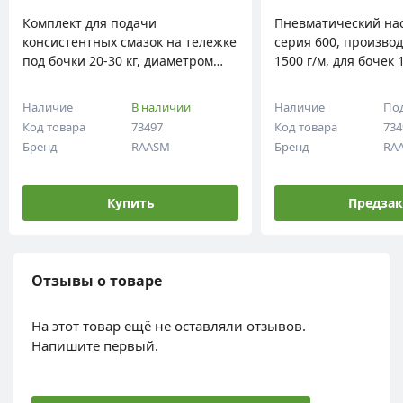
плект для подачи
Пневматический насос 50:1
систентных смазок на тележке
серия 600, производительн
 бочки 20-30 кг, диаметром
1500 г/м, для бочек 180-220 
-300 мм, RAASM, 64033
RAASM, 62095
ичие
В наличии
Наличие
Под заказ
 товара
73497
Код товара
73492
нд
RAASM
Бренд
RAASM
Купить
Предзаказ
Отзывы о товаре
На этот товар ещё не оставляли отзывов.
Напишите первый.