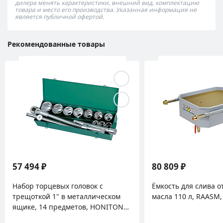
дилера менять характеристики, внешний вид, комплектацию
товара и место его производства. Указанная информация не
является публичной офертой.
Рекомендованные товары
94 ₽
80 809 ₽
р торцевых головок с
Ёмкость для слива отработан
откой 1" в металлическом
масла 110 л, RAASM, 42061
е, 14 предметов, HONITON
14M