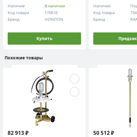
чие
В наличии
Наличие
Под заказ
овара
170616
Код товара
73412
д
HONITON
Бренд
RAASM
Купить
Предзаказ
Похожие товары
913 ₽
50 512 ₽