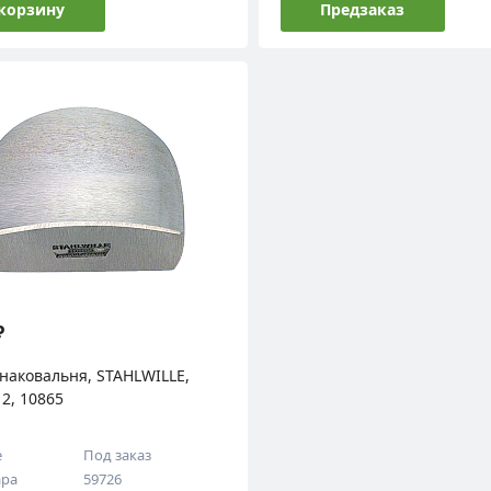
 корзину
Предзаказ
₽
наковальня, STAHLWILLE,
2, 10865
е
Под заказ
ара
59726