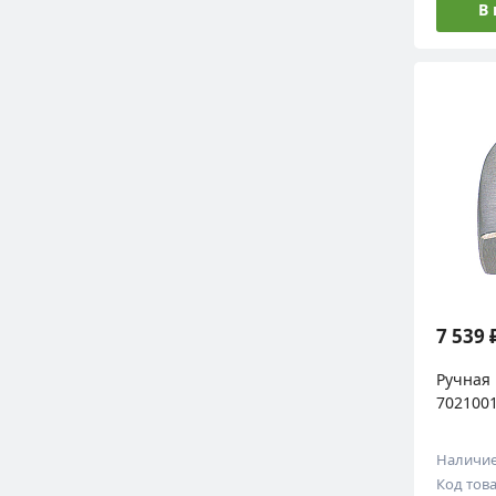
В
7 539 
Ручная 
7021001
Наличи
Код тов