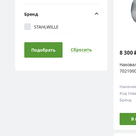
Бренд
STAHLWILLE
Сбросить
Подобрать
8 300 
Наковал
7021000
Наличи
Код тов
Бренд
В