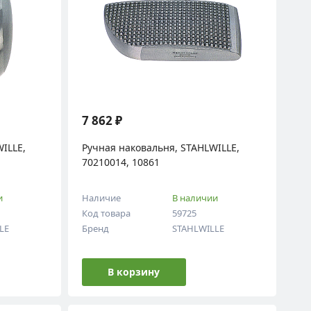
7 862 ₽
ILLE,
Ручная наковальня, STAHLWILLE,
70210014, 10861
и
Наличие
В наличии
Код товара
59725
LE
Бренд
STAHLWILLE
В корзину