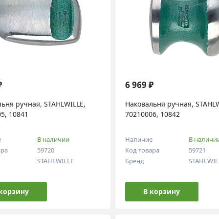
₽
6 969 ₽
ьня ручная, STAHLWILLE,
Наковальня ручная, STAHLW
5, 10841
70210006, 10842
е
В наличии
Наличие
В наличи
ара
59720
Код товара
59721
STAHLWILLE
Бренд
STAHLWIL
 корзину
В корзину