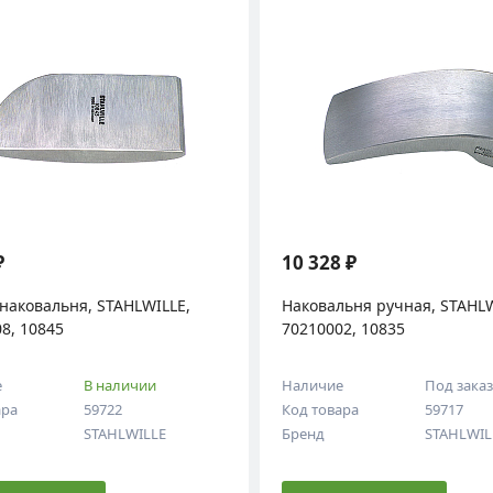
₽
10 328 ₽
наковальня, STAHLWILLE,
Наковальня ручная, STAHLW
8, 10845
70210002, 10835
е
В наличии
Наличие
Под зака
ара
59722
Код товара
59717
STAHLWILLE
Бренд
STAHLWIL