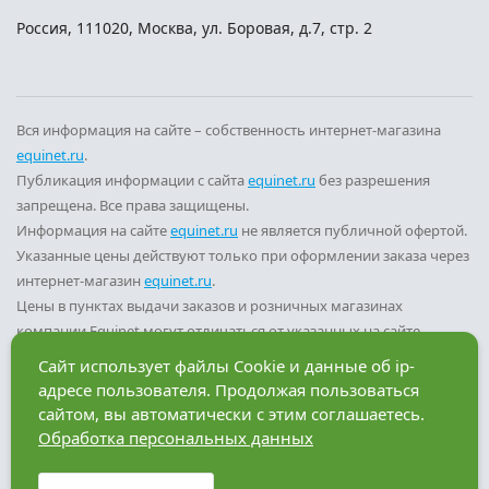
Россия
,
111020
,
Москва
,
ул. Боровая, д.7, стр. 2
Вся информация на сайте – собственность интернет-магазина
equinet.ru
.
Публикация информации с сайта
equinet.ru
без разрешения
запрещена. Все права защищены.
Информация на сайте
equinet.ru
не является публичной офертой.
Указанные цены действуют только при оформлении заказа через
интернет-магазин
equinet.ru
.
Цены в пунктах выдачи заказов и розничных магазинах
компании Equinet могут отличаться от указанных на сайте.
Вы принимаете условия
политики конфиденциальности
и
Сайт использует файлы Cookie и данные об ip-
пользовательского соглашения
каждый раз, когда оставляете
адресе пользователя. Продолжая пользоваться
свои данные в любой форме обратной связи на сайте
equinet.ru
.
сайтом, вы автоматически с этим соглашаетесь.
Обработка персональных данных
Разработка сайта — компания «Факт»