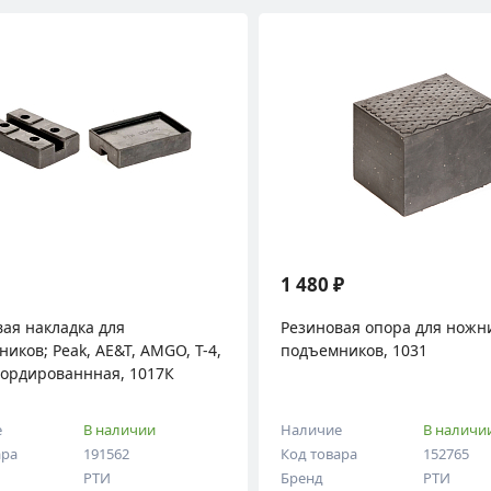
1 480 ₽
ая накладка для
Резиновая опора для нож
иков; Peak, AE&T, AMGO, T-4,
подъемников, 1031
Кордированнная, 1017К
е
В наличии
Наличие
В наличи
ара
191562
Код товара
152765
РТИ
Бренд
РТИ