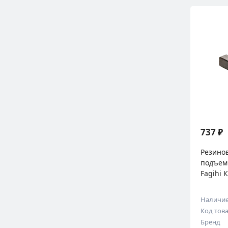
737 ₽
Резинов
подъемн
Fagihi 
Наличи
Код тов
Бренд