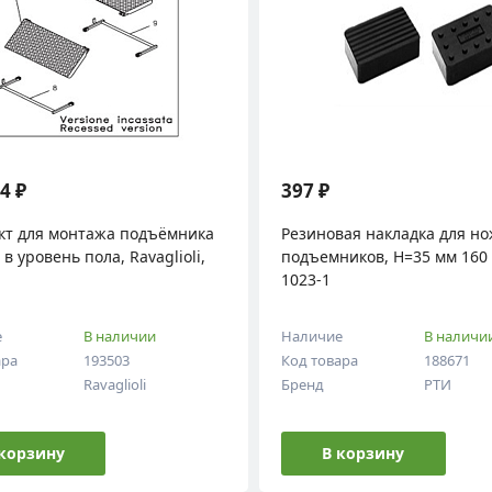
4 ₽
397 ₽
кт для монтажа подъёмника
Резиновая накладка для н
 в уровень пола, Ravaglioli,
подъемников, Н=35 мм 160 
1023-1
е
В наличии
Наличие
В наличи
ара
193503
Код товара
188671
Ravaglioli
Бренд
РТИ
 корзину
В корзину