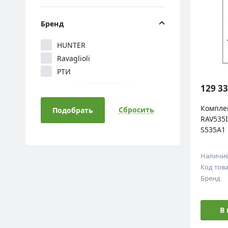
Бренд
HUNTER
Ravaglioli
РТИ
129 33
Компле
Сбросить
Подобрать
RAV535I
S535A1
Наличи
Код тов
Бренд
В