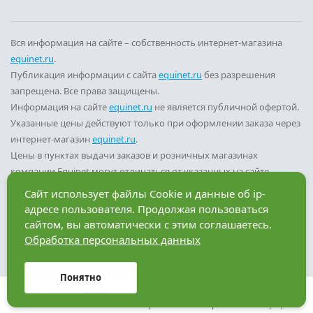
Вся информация на сайте – собственность интернет-магазина
equinet.ru
.
Публикация информации с сайта
equinet.ru
без разрешения
запрещена. Все права защищены.
Информация на сайте
equinet.ru
не является публичной офертой.
Указанные цены действуют только при оформлении заказа через
интернет-магазин
equinet.ru
.
Цены в пунктах выдачи заказов и розничных магазинах
компании Equinet могут отличаться от указанных на сайте.
Вы принимаете условия
политики конфиденциальности
и
Сайт использует файлы Cookie и данные об ip-
пользовательского соглашения
каждый раз, когда оставляете
адресе пользователя. Продолжая пользоваться
свои данные в любой форме обратной связи на сайте
equinet.ru
.
сайтом, вы автоматически с этим соглашаетесь.
Обработка персональных данных
Разработка сайта — компания «Факт»
Понятно
Главная
Каталог
Корзина
Избранное
Профиль