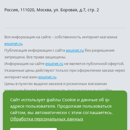
Россия
,
111020
,
Москва
,
ул. Боровая, д.7, стр. 2
Вся информация на сайте – собственность интернет-магазина
equinet.ru
.
Публикация информации с сайта
equinet.ru
без разрешения
запрещена. Все права защищены.
Информация на сайте
equinet.ru
не является публичной офертой.
Указанные цены действуют только при оформлении заказа через
интернет-магазин
equinet.ru
.
Цены в пунктах выдачи заказов и розничных магазинах
компании Equinet могут отличаться от указанных на сайте.
Вы принимаете условия
политики конфиденциальности
и
Сайт использует файлы Cookie и данные об ip-
пользовательского соглашения
каждый раз, когда оставляете
адресе пользователя. Продолжая пользоваться
свои данные в любой форме обратной связи на сайте
equinet.ru
.
сайтом, вы автоматически с этим соглашаетесь.
Обработка персональных данных
Разработка сайта — компания «Факт»