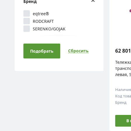
Бренд
eqtree®
RODCRAFT
SERENKO/GOJAK
62 801
Сбросить
Подобрать
Тележка
транспо
левая,
Наличи
Код тов
Бренд
В