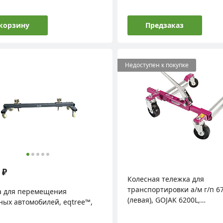
 корзину
Предзаказ
Недоступен к покупке
 ₽
Колесная тележка для
транспортировки а/м г/п 67
а для перемещения
(левая), GOJAK 6200L,
ных автомобилей, eqtree™,
SERENKO/GOJAK