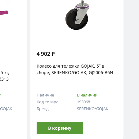
4 902 ₽
Колесо для тележки GOJAK, 5” в
сборе, SERENKO/GOJAK, GJ2006-B6N
6313
и
Наличие
В наличии
Код товара
193068
/GOJAK
Бренд
SERENKO/GOJAK
В корзину