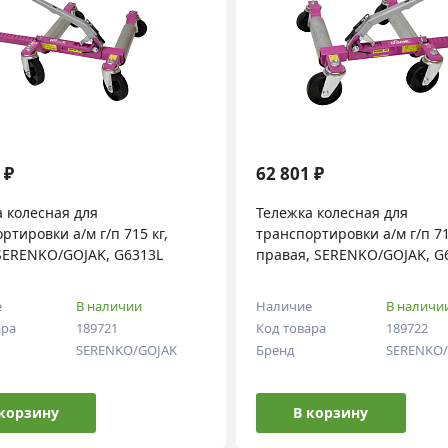
 ₽
62 801 ₽
 колесная для
Тележка колесная для
ртировки а/м г/п 715 кг,
транспортировки а/м г/п 715 кг,
 SERENKO/GOJAK, G6313L
правая, SERENKO/GOJAK, G
е
В наличии
Наличие
В наличи
ара
189721
Код товара
189722
SERENKO/GOJAK
Бренд
SERENKO
 корзину
В корзину