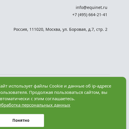
info@equinet.ru
+7 (495) 664-21-41
Россия
,
111020
,
Москва
,
ул. Боровая, д.7, стр. 2
Разработка сайта —
айт использует файлы Cookie и данные об ip-адресе
компания «Факт»
пользователя. Продолжая пользоваться сайтом, вы
рез
втоматически с этим соглашаетесь.
Обработка персональных данных
анные в
Понятно