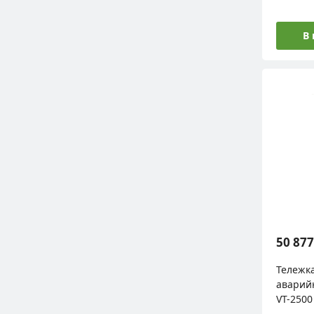
В
50 877
Тележк
аварий
VT-2500