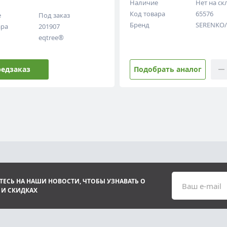
Наличие
Нет на ск
Код товара
65576
е
Под заказ
Бренд
SERENKO
ара
201907
eqtree®
едзаказ
Подобрать аналог
ЕСЬ НА НАШИ НОВОСТИ, ЧТОБЫ УЗНАВАТЬ О
Ваш e-mail
 И СКИДКАХ