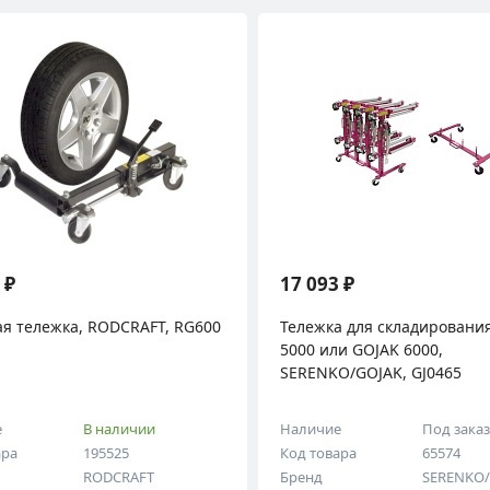
 ₽
17 093 ₽
ая тележка, RODCRAFT, RG600
Тележка для складировани
5000 или GOJAK 6000,
SERENKO/GOJAK, GJ0465
е
В наличии
Наличие
Под зака
ара
195525
Код товара
65574
RODCRAFT
Бренд
SERENKO