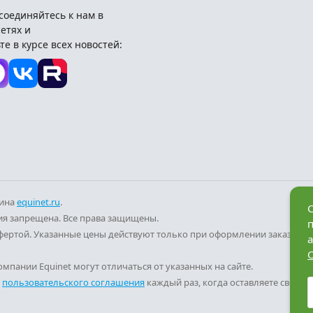
соединяйтесь к нам в
етях и
те в курсе всех новостей:
зина
equinet.ru
.
С
я запрещена. Все права защищены.
фертой. Указанные цены действуют только при оформлении заказа че
а
мпании Equinet могут отличаться от указанных на сайте.
и
пользовательского соглашения
каждый раз, когда оставляете свои д