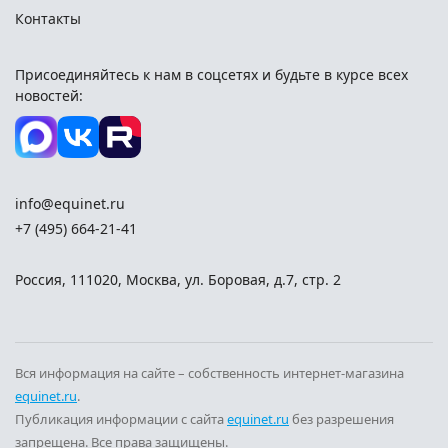
повреждения.
Контакты
Аккумулятор
Присоединяйтесь к нам в соцсетях и
будьте в курсе всех
Емкость аккумулятора бывает от 2 до 8 Ач. Чем дольше
новостей:
планируете работать инструментом, тем больше
емкость нужна. Напряжение питания обычно
составляет от 18 до 24 Вольт. Бесщеточные моторы
увеличивают продолжительность работы и срок
службы устройства.
info@equinet.ru
+7 (495) 664-21-41
Дополнительные функции
-
Сменные насадки
делают один прибор
Россия
,
111020
,
Москва
,
ул. Боровая, д.7, стр. 2
многофункциональным;
-
Подсветка рабочей зоны
решает проблему
недостатка освещения;
-
Защита двигателя
автоматически отключает
Вся информация на сайте – собственность интернет-магазина
инструмент при перегрузке;
equinet.ru
.
-
Публикация информации с сайта
Трещотка
упрощает работу в труднодоступных
equinet.ru
без разрешения
запрещена. Все права защищены.
местах.