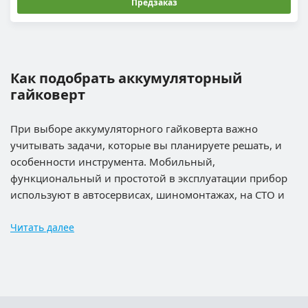
Предзаказ
Как подобрать аккумуляторный
гайковерт
При выборе аккумуляторного гайковерта важно
учитывать задачи, которые вы планируете решать, и
особенности инструмента. Мобильный,
функциональный и простотой в эксплуатации прибор
используют в автосервисах, шиномонтажах, на СТО и
для личных целей.
Читать далее
Тип прибора
Аккумуляторные гайковерты разделяются на 2 вида:
Ударные
— с механизмом, который передает
импульсы на крепеж. Они хорошо справляются с