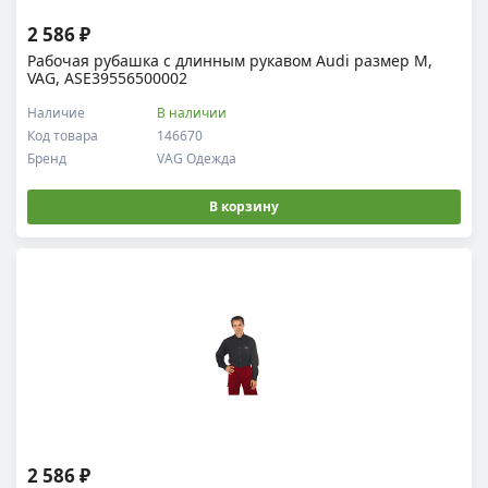
2 586 ₽
Рабочая рубашка c длинным рукавом Audi размер M,
VAG, ASE39556500002
Наличие
В наличии
Код товара
146670
Бренд
VAG Одежда
В корзину
2 586 ₽