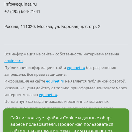
info@equinet.ru
+7 (495) 664-21-41
Россия
,
111020
,
Москва
,
ул. Боровая, д.7, стр. 2
Вся информация на сайте – собственность интернет-магазина
equinet.ru
.
Публикация информации с сайта
equinet.ru
без разрешения
запрещена. Все права защищены.
Информация на сайте
equinet.ru
не является публичной офертой.
Указанные цены действуют только при оформлении заказа через
интернет-магазин
equinet.ru
.
Цены в пунктах выдачи заказов и розничных магазинах
компании Equinet могут отличаться от указанных на сайте.
Вы принимаете условия
политики конфиденциальности
и
Сайт использует файлы Cookie и данные об ip-
пользовательского соглашения
каждый раз, когда оставляете
адресе пользователя. Продолжая пользоваться
свои данные в любой форме обратной связи на сайте
equinet.ru
.
сайтом, вы автоматически с этим соглашаетесь.