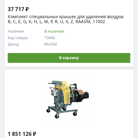
37 717 ₽
Комплект специальных крышек для удаления воздуха
B, C, E, G, K, H, L, M, P, R, U, X, Z, RAASM, 11002
Наличие
В наличии
Код товара
73666
Бренд
RAASM
В корзину
1 851 126 ₽