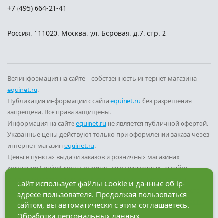
+7 (495) 664-21-41
Россия
,
111020
,
Москва
,
ул. Боровая, д.7, стр. 2
Вся информация на сайте – собственность интернет-магазина
equinet.ru
.
Публикация информации с сайта
equinet.ru
без разрешения
запрещена. Все права защищены.
Информация на сайте
equinet.ru
не является публичной офертой.
Указанные цены действуют только при оформлении заказа через
интернет-магазин
equinet.ru
.
Цены в пунктах выдачи заказов и розничных магазинах
компании Equinet могут отличаться от указанных на сайте.
Вы принимаете условия
политики конфиденциальности
и
Сайт использует файлы Cookie и данные об ip-
пользовательского соглашения
каждый раз, когда оставляете
адресе пользователя. Продолжая пользоваться
свои данные в любой форме обратной связи на сайте
equinet.ru
.
сайтом, вы автоматически с этим соглашаетесь.
Обработка персональных данных
Разработка сайта — компания «Факт»