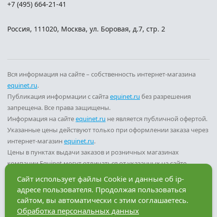
+7 (495) 664-21-41
Россия
,
111020
,
Москва
,
ул. Боровая, д.7, стр. 2
Вся информация на сайте – собственность интернет-магазина
equinet.ru
.
Публикация информации с сайта
equinet.ru
без разрешения
запрещена. Все права защищены.
Информация на сайте
equinet.ru
не является публичной офертой.
Указанные цены действуют только при оформлении заказа через
интернет-магазин
equinet.ru
.
Цены в пунктах выдачи заказов и розничных магазинах
компании Equinet могут отличаться от указанных на сайте.
Вы принимаете условия
политики конфиденциальности
и
Сайт использует файлы Cookie и данные об ip-
пользовательского соглашения
каждый раз, когда оставляете
адресе пользователя. Продолжая пользоваться
свои данные в любой форме обратной связи на сайте
equinet.ru
.
сайтом, вы автоматически с этим соглашаетесь.
Обработка персональных данных
Разработка сайта — компания «Факт»