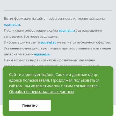
Вся информация на сайте – собственность интернет-магазина
equinet.ru
.
Публикация информации с сайта
equinet.ru
без разрешения
запрещена. Все права защищены.
Информация на сайте
equinet.ru
не является публичной офертой.
Указанные цены действуют только при оформлении заказа через
интернет-магазин
equinet.ru
.
Цены в пунктах выдачи заказов и розничных магазинах
компании Equinet могут отличаться от указанных на сайте.
Вы принимаете условия
политики конфиденциальности
и
Сайт использует файлы Cookie и данные об ip-
пользовательского соглашения
каждый раз, когда оставляете
адресе пользователя. Продолжая пользоваться
свои данные в любой форме обратной связи на сайте
equinet.ru
.
сайтом, вы автоматически с этим соглашаетесь.
Обработка персональных данных
Разработка сайта — компания «Факт»
Понятно
Главная
Каталог
Корзина
Избранное
Профиль