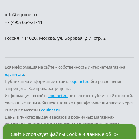
info@equinet.ru
+7 (495) 664-21-41
Россия
,
111020
,
Москва
,
ул. Боровая, д.7, стр. 2
Вся информация на сайте – собственность интернет-магазина
equinet.ru
.
Публикация информации с сайта
equinet.ru
без разрешения
запрещена. Все права защищены.
Информация на сайте
equinet.ru
не является публичной офертой.
Указанные цены действуют только при оформлении заказа через
интернет-магазин
equinet.ru
.
Цены в пунктах выдачи заказов и розничных магазинах
компании Equinet могут отличаться от указанных на сайте.
Вы принимаете условия
политики конфиденциальности
и
Сайт использует файлы Cookie и данные об ip-
пользовательского соглашения
каждый раз, когда оставляете