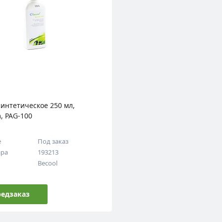
интетическое 250 мл,
, PAG-100
е
Под заказ
ара
193213
Becool
едзаказ