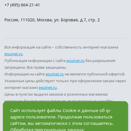
+7 (495) 664-21-41
Россия
,
111020
,
Москва
,
ул. Боровая, д.7, стр. 2
Вся информация на сайте – собственность интернет-магазина
equinet.ru
.
Публикация информации с сайта
equinet.ru
без разрешения
запрещена. Все права защищены.
Информация на сайте
equinet.ru
не является публичной офертой.
Указанные цены действуют только при оформлении заказа через
интернет-магазин
equinet.ru
.
Цены в пунктах выдачи заказов и розничных магазинах
компании Equinet могут отличаться от указанных на сайте.
Вы принимаете условия
политики конфиденциальности
и
Сайт использует файлы Cookie и данные об ip-
пользовательского соглашения
каждый раз, когда оставляете
адресе пользователя. Продолжая пользоваться
свои данные в любой форме обратной связи на сайте
equinet.ru
.
сайтом, вы автоматически с этим соглашаетесь.
Обработка персональных данных
Разработка сайта — компания «Факт»