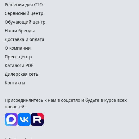
специальный инструмент и оборудование, для
Решения для СТО
следующих марок автомобилей: AUDI, Volkswagen,
Сервисный центр
Skoda, Seat, Porsche, Lamborghini, Mercedes-Benz, BMW,
Обучающий центр
Mazda, Hyundai, Isuzu, John Deere.
Наши бренды
Доставка и оплата
О компании
Пресс-центр
Каталоги PDF
Дилерская сеть
Контакты
Присоединяйтесь к нам в соцсетях и
будьте в курсе всех
новостей: