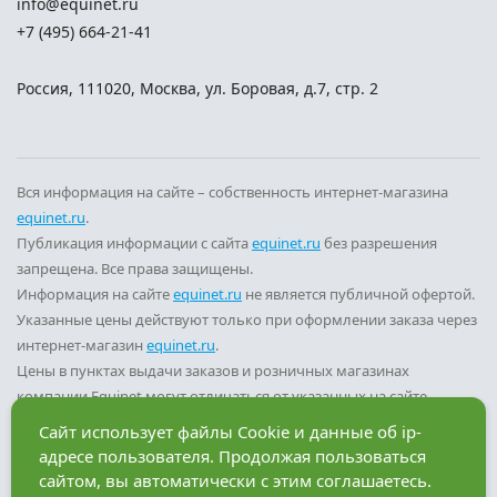
info@equinet.ru
+7 (495) 664-21-41
Россия
,
111020
,
Москва
,
ул. Боровая, д.7, стр. 2
Вся информация на сайте – собственность интернет-магазина
equinet.ru
.
Публикация информации с сайта
equinet.ru
без разрешения
запрещена. Все права защищены.
Информация на сайте
equinet.ru
не является публичной офертой.
Указанные цены действуют только при оформлении заказа через
интернет-магазин
equinet.ru
.
Цены в пунктах выдачи заказов и розничных магазинах
компании Equinet могут отличаться от указанных на сайте.
Вы принимаете условия
политики конфиденциальности
и
Сайт использует файлы Cookie и данные об ip-
пользовательского соглашения
каждый раз, когда оставляете
адресе пользователя. Продолжая пользоваться
свои данные в любой форме обратной связи на сайте
equinet.ru
.
сайтом, вы автоматически с этим соглашаетесь.