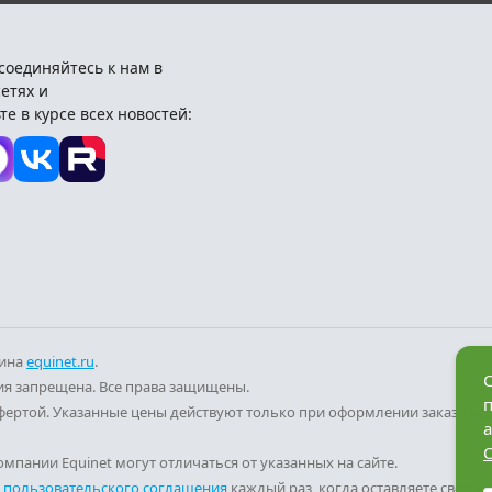
соединяйтесь к нам в
етях и
те в курсе всех новостей:
зина
equinet.ru
.
С
я запрещена. Все права защищены.
фертой. Указанные цены действуют только при оформлении заказа че
а
мпании Equinet могут отличаться от указанных на сайте.
и
пользовательского соглашения
каждый раз, когда оставляете свои д