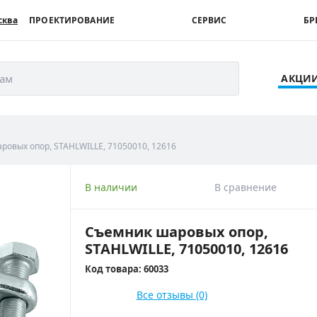
сква
ПРОЕКТИРОВАНИЕ
СЕРВИС
БР
рам
АКЦИ
ровых опор, STAHLWILLE, 71050010, 12616
В наличии
В сравнение
Съемник шаровых опор,
STAHLWILLE, 71050010, 12616
Код товара: 60033
Все отзывы (0)