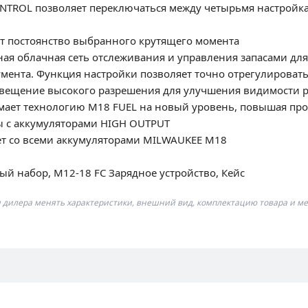
NTROL позволяет переключаться между четырьмя настройка
ет постоянство выбранного крутящего момента
тная облачная сеть отслеживания и управления запасами дл
мента. Функция настройки позволяет точно отрегулировать
освещение высокого разрешения для улучшения видимости р
ает технологию M18 FUEL на новый уровень, повышая прои
ы с аккумуляторами HIGH OUTPUT
ет со всеми аккумуляторами MILWAUKEE M18
ый набор, M12-18 FC Зарядное устройство, Кейс
я дилера менять характеристики, внешний вид, комплектацию товара и ме