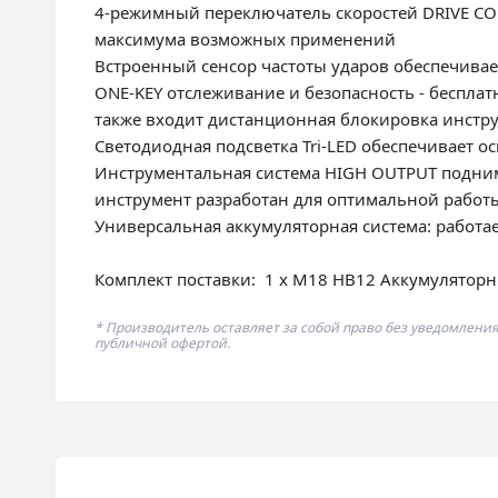
4-режимный переключатель скоростей DRIVE CO
максимума возможных применений
Встроенный сенсор частоты ударов обеспечива
ONE-KEY отслеживание и безопасность - беспла
также входит дистанционная блокировка инстру
Светодиодная подсветка Tri-LED обеспечивает 
Инструментальная система HIGH OUTPUT подним
инструмент разработан для оптимальной работ
Универсальная аккумуляторная система: работа
Комплект поставки: 1 x M18 HB12 Аккумуляторн
* Производитель оставляет за собой право без уведомлени
публичной офертой.