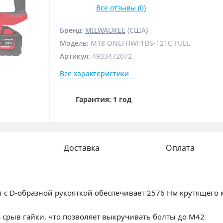
Все отзывы (0)
Бренд:
MILWAUKEE
(США)
Модель
:
M18 ONEFHWF1DS-121C FUEL
Артикул
:
4933472072
Все характеристики
Гарантия: 1 год
Доставка
Оплата
с D-образной рукояткой обеспечивает 2576 Нм крутящего м
 срыв гайки, что позволяет выкручивать болты до М42