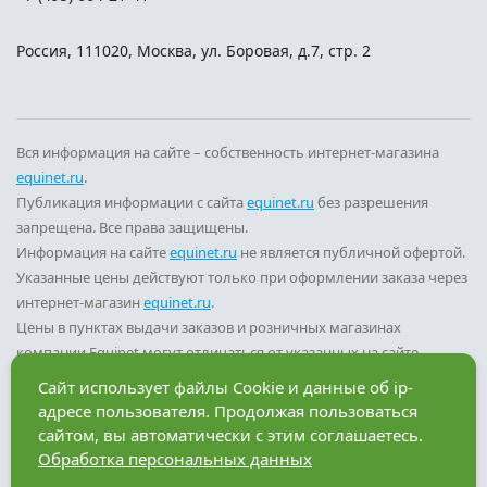
Россия
,
111020
,
Москва
,
ул. Боровая, д.7, стр. 2
Вся информация на сайте – собственность интернет-магазина
equinet.ru
.
Публикация информации с сайта
equinet.ru
без разрешения
запрещена. Все права защищены.
Информация на сайте
equinet.ru
не является публичной офертой.
Указанные цены действуют только при оформлении заказа через
интернет-магазин
equinet.ru
.
Цены в пунктах выдачи заказов и розничных магазинах
компании Equinet могут отличаться от указанных на сайте.
Вы принимаете условия
политики конфиденциальности
и
Сайт использует файлы Cookie и данные об ip-
пользовательского соглашения
каждый раз, когда оставляете
адресе пользователя. Продолжая пользоваться
свои данные в любой форме обратной связи на сайте
equinet.ru
.
сайтом, вы автоматически с этим соглашаетесь.
Обработка персональных данных
Разработка сайта — компания «Факт»