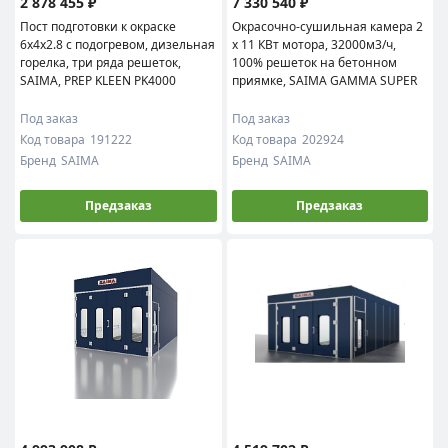
2 878 455 ₽
7 330 540 ₽
Пост подготовки к окраске
Окрасочно-сушильная камера 2
6x4x2.8 с подогревом, дизельная
х 11 КВт мотора, 32000м3/ч,
горелка, три ряда решеток,
100% решеток на бетонном
SAIMA, PREP KLEEN PK4000
приямке, SAIMA GAMMA SUPER
Под заказ
Под заказ
Код товара
191222
Код товара
202924
Бренд
SAIMA
Бренд
SAIMA
Предзаказ
Предзаказ