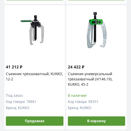
41 212 ₽
24 422 ₽
Съемник трёхзахватный, KUKKO,
Съемник универсальный
12-2
трёхзахватный (V/146.19),
KUKKO, 45-2
Под заказ
В наличии
Код товара
78861
Код товара
98351
Бренд
KUKKO
Бренд
KUKKO
Предзаказ
В корзину