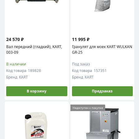
24 570 ₽
11 995 ₽
Вал передний (гладкий), KART,
Гранулят для моек KART WULKAN
003-09
GR-25
В наличии
Под заказ
Код товара
189828
Код товара
157351
Бренд
KART
Бренд
KART
В корзину
Предзаказ
Недоступен к покупке