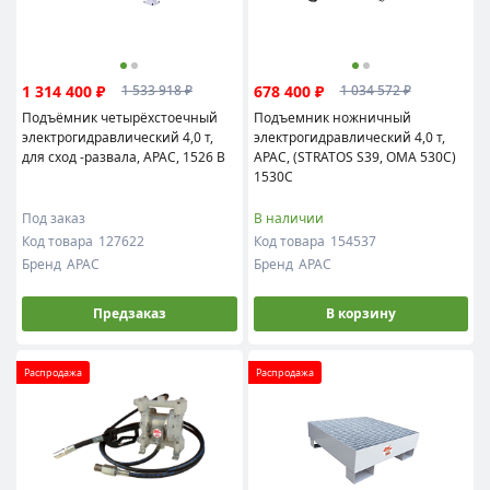
1 314 400 ₽
678 400 ₽
1 533 918 ₽
1 034 572 ₽
Подъёмник четырёхстоечный
Подъемник ножничный
электрогидравлический 4,0 т,
электрогидравлический 4,0 т,
для сход -развала, APAC, 1526 B
APAC, (STRATOS S39, OMA 530C)
1530С
Под заказ
В наличии
Код товара
127622
Код товара
154537
Бренд
APAC
Бренд
APAC
Предзаказ
В корзину
Распродажа
Распродажа