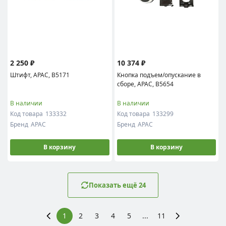
2 250 ₽
10 374 ₽
Штифт, APAC, B5171
Кнопка подъем/опускание в
сборе, APAC, B5654
В наличии
В наличии
Код товара
133332
Код товара
133299
Бренд
APAC
Бренд
APAC
В корзину
В корзину
Показать ещё 24
1
2
3
4
5
...
11