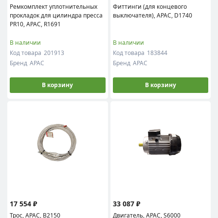
Ремкомплект уплотнительных
Фиттинги (для концевого
прокладок для цилиндра пресса
выключателя), APAC, D1740
PR10, APAC, R1691
В наличии
В наличии
Код товара
201913
Код товара
183844
Бренд
APAC
Бренд
APAC
В корзину
В корзину
17 554 ₽
33 087 ₽
Трос, APAC, B2150
Двигатель, APAC, S6000