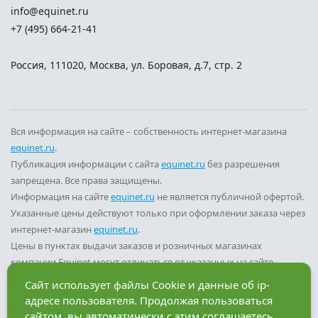
info@equinet.ru
+7 (495) 664-21-41
Россия
,
111020
,
Москва
,
ул. Боровая, д.7, стр. 2
Вся информация на сайте – собственность интернет-магазина
equinet.ru
.
Публикация информации с сайта
equinet.ru
без разрешения
запрещена. Все права защищены.
Информация на сайте
equinet.ru
не является публичной офертой.
Указанные цены действуют только при оформлении заказа через
интернет-магазин
equinet.ru
.
Цены в пунктах выдачи заказов и розничных магазинах
компании Equinet могут отличаться от указанных на сайте.
Вы принимаете условия
политики конфиденциальности
и
Сайт использует файлы Cookie и данные об ip-
пользовательского соглашения
каждый раз, когда оставляете
адресе пользователя. Продолжая пользоваться
свои данные в любой форме обратной связи на сайте
equinet.ru
.
сайтом, вы автоматически с этим соглашаетесь.