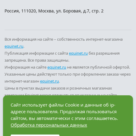
Россия
,
111020
,
Москва
,
ул. Боровая, д.7, стр. 2
Вся информация на сайте – собственность интернет-магазина
equinet.ru
.
Публикация информации с сайта
equinet.ru
без разрешения
запрещена. Все права защищены.
Информация на сайте
equinet.ru
не является публичной офертой.
Указанные цены действуют только при оформлении заказа через
интернет-магазин
equinet.ru
.
Цены в пунктах выдачи заказов и розничных магазинах
компании Equinet могут отличаться от указанных на сайте.
Вы принимаете условия
политики конфиденциальности
и
Сайт использует файлы Cookie и данные об ip-
пользовательского соглашения
каждый раз, когда оставляете
адресе пользователя. Продолжая пользоваться
свои данные в любой форме обратной связи на сайте
equinet.ru
.
сайтом, вы автоматически с этим соглашаетесь.
Обработка персональных данных
Разработка сайта — компания «Факт»