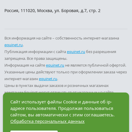
Россия
,
111020
,
Москва
,
ул. Боровая, д.7, стр. 2
Вся информация на сайте – собственность интернет-магазина
equinet.ru
.
Публикация информации с сайта
equinet.ru
без разрешения
запрещена. Все права защищены.
Информация на сайте
equinet.ru
не является публичной офертой.
Указанные цены действуют только при оформлении заказа через
интернет-магазин
equinet.ru
.
Цены в пунктах выдачи заказов и розничных магазинах
компании Equinet могут отличаться от указанных на сайте.
Вы принимаете условия
политики конфиденциальности
и
Сайт использует файлы Cookie и данные об ip-
пользовательского соглашения
каждый раз, когда оставляете
адресе пользователя. Продолжая пользоваться
свои данные в любой форме обратной связи на сайте
equinet.ru
.
сайтом, вы автоматически с этим соглашаетесь.
Обработка персональных данных
Разработка сайта — компания «Факт»