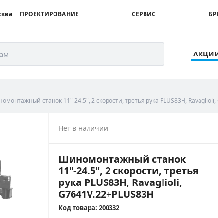
сква
ПРОЕКТИРОВАНИЕ
СЕРВИС
БР
рам
АКЦИ
омонтажный станок 11"-24.5", 2 скорости, третья рука PLUS83H, Ravaglioli
Нет в наличии
Шиномонтажный станок
11"-24.5", 2 скорости, третья
рука PLUS83H, Ravaglioli,
G7641V.22+PLUS83H
Код товара: 200332