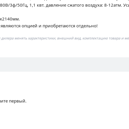
В/3ф/50Гц, 1,1 квт. давление сжатого воздуха: 8-12атм. Ус
0x2140мм.
являются опцией и приобретаются отдельно!
я дилера менять характеристики, внешний вид, комплектацию товара и ме
шите первый.