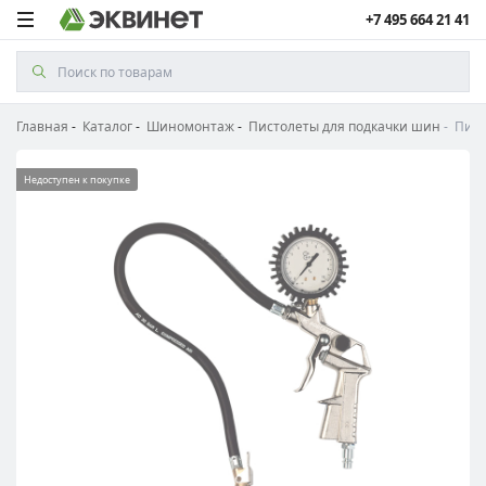
+7 495 664 21 41
Главная
Каталог
Шиномонтаж
Пистолеты для подкачки шин
Пист
Недоступен к покупке