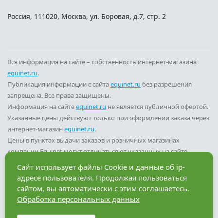
Россия
,
111020
,
Москва
,
ул. Боровая, д.7, стр. 2
Вся информация на сайте – собственность интернет-магазина
equinet.ru
.
Публикация информации с сайта
equinet.ru
без разрешения
запрещена. Все права защищены.
Информация на сайте
equinet.ru
не является публичной офертой.
Указанные цены действуют только при оформлении заказа через
интернет-магазин
equinet.ru
.
Цены в пунктах выдачи заказов и розничных магазинах
компании Equinet могут отличаться от указанных на сайте.
Вы принимаете условия
политики конфиденциальности
и
Сайт использует файлы Cookie и данные об ip-
пользовательского соглашения
каждый раз, когда оставляете
адресе пользователя. Продолжая пользоваться
свои данные в любой форме обратной связи на сайте
equinet.ru
.
сайтом, вы автоматически с этим соглашаетесь.
Обработка персональных данных
Разработка сайта — компания «Факт»