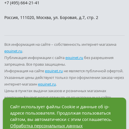
+7 (495) 664-21-41
Россия
,
111020
,
Москва
,
ул. Боровая, д.7, стр. 2
Вся информация на сайте – собственность интернет-магазина
equinet.ru
.
Публикация информации с сайта
equinet.ru
без разрешения
запрещена. Все права защищены.
Информация на сайте
equinet.ru
не является публичной офертой.
Указанные цены действуют только при оформлении заказа через
интернет-магазин
equinet.ru
.
Цены в пунктах выдачи заказов и розничных магазинах
компании Equinet могут отличаться от указанных на сайте.
Вы принимаете условия
политики конфиденциальности
и
Сайт использует файлы Cookie и данные об ip-
пользовательского соглашения
каждый раз, когда оставляете
адресе пользователя. Продолжая пользоваться
свои данные в любой форме обратной связи на сайте
equinet.ru
.
сайтом, вы автоматически с этим соглашаетесь.
Обработка персональных данных
Разработка сайта — компания «Факт»