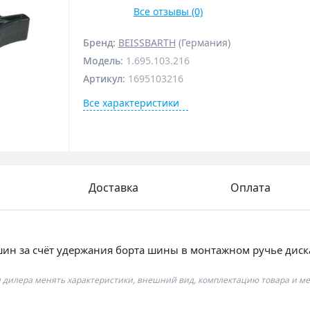
Все отзывы (0)
Бренд:
BEISSBARTH
(Германия)
Модель
:
1.695.103.216
Артикул
:
1695103216
Все характеристики
Доставка
Оплата
шин за счёт удержания борта шины в монтажном ручье диск
я дилера менять характеристики, внешний вид, комплектацию товара и ме