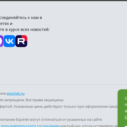
соединяйтесь к нам в
етях и
те в курсе всех новостей:
зина
equinet.ru
.
С
я запрещена. Все права защищены.
фертой. Указанные цены действуют только при оформлении заказа че
а
мпании Equinet могут отличаться от указанных на сайте.
и
пользовательского соглашения
каждый раз, когда оставляете свои д