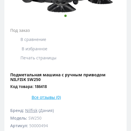
Под заказ
В сравнение
В избранное
Печать страницы
Подметальная машина с ручным приводом
NILFISK SW250
Код товара: 186418
Все отзывы (0)
Бренд:
Nilfisk
(Дания)
Модель
:
SW250
Артикул
:
50000494