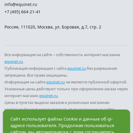
info@equinet.ru
+7 (495) 664-21-41
Россия
,
111020
,
Москва
,
ул. Боровая, д.7, стр. 2
Вся информация на сайте – собственность интернет-магазина
equinet.ru
.
Публикация информации с сайта
equinet.ru
без разрешения
запрещена. Все права защищены.
Информация на сайте
equinet.ru
не является публичной офертой.
Указанные цены действуют только при оформлении заказа через
интернет-магазин
equinet.ru
.
Цены в пунктах выдачи заказов и розничных магазинах
компании Equinet могут отличаться от указанных на сайте.
Вы принимаете условия
политики конфиденциальности
и
Сайт использует файлы Cookie и данные об ip-
пользовательского соглашения
каждый раз, когда оставляете
адресе пользователя. Продолжая пользоваться
свои данные в любой форме обратной связи на сайте
equinet.ru
.
сайтом, вы автоматически с этим соглашаетесь.