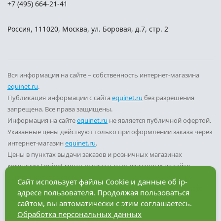
+7 (495) 664-21-41
Россия
,
111020
,
Москва
,
ул. Боровая, д.7, стр. 2
Вся информация на сайте – собственность интернет-магазина
equinet.ru
.
Публикация информации с сайта
equinet.ru
без разрешения
запрещена. Все права защищены.
Информация на сайте
equinet.ru
не является публичной офертой.
Указанные цены действуют только при оформлении заказа через
интернет-магазин
equinet.ru
.
Цены в пунктах выдачи заказов и розничных магазинах
компании Equinet могут отличаться от указанных на сайте.
Вы принимаете условия
политики конфиденциальности
и
Сайт использует файлы Cookie и данные об ip-
пользовательского соглашения
каждый раз, когда оставляете
адресе пользователя. Продолжая пользоваться
свои данные в любой форме обратной связи на сайте
equinet.ru
.
сайтом, вы автоматически с этим соглашаетесь.
Обработка персональных данных
Разработка сайта — компания «Факт»