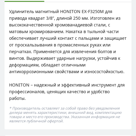
Удлинитель магнитный HONITON EX-F3250М для
привода квадрат 3/8”, длиной 250 мм. Изготовлен из
высококачественной хромованадиевой стали, с
матовым хромированием. Накатка в тыльной части
обеспечивает лучший контакт с пальцами и защищает
от проскальзывания в промасленных руках или
перчатках. Применяется для извлечения болтов и
винтов. Выдерживает ударные нагрузки, устойчив к
деформациям, обладает отличными
антикоррозионными свойствами и износостойкостью.
HONITON – надежный и эффективный инструмент для
профессионалов, ценящих качество и удобство
работы.
* Производитель оставляет за собой право без уведомления
дилера менять характеристики, внешний вид, комплектацию
товара и место его производства. Указанная информация не
является публичной офертой.