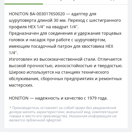
HONITON BA-0030176S0020 — адаптер для
шуруповерта длиной 30 мм. Переход с шестигранного
профиля HEX 1/4" на квадрат 1/4".
Предназначен для соединения и удержания торцевых
головок и насадок при работе с шуруповёртом,
имеющим посадочный патрон для хвостовика HEX
1/4".
Изготовлен из высококачественной стали. Отличается
высокой прочностью, износостойкостью и твердостью.
Широко используется на станциях технического
обслуживания, сборочных предприятиях и ремонтных
мастерских.
HONITON — надежность и качество с 1979 года.
* Производитель оставляет за собой право без уведомления
дилера менять характеристики, внешний вид, комплектацию
товара и место его производства. Указанная информация не
является публичной офертой.