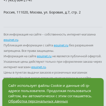
+7 (495) 664-21-41
Россия
,
111020
,
Москва
,
ул. Боровая, д.7, стр. 2
Вся информация на сайте – собственность интернет-магазина
equinet.ru
.
Публикация информации с сайта
equinet.ru
без разрешения
запрещена. Все права защищены.
Информация на сайте
equinet.ru
не является публичной офертой.
Указанные цены действуют только при оформлении заказа через
интернет-магазин
equinet.ru
.
Цены в пунктах выдачи заказов и розничных магазинах
компании Equinet могут отличаться от указанных на сайте.
Вы принимаете условия
политики конфиденциальности
и
Сайт использует файлы Cookie и данные об ip-
пользовательского соглашения
каждый раз, когда оставляете
адресе пользователя. Продолжая пользоваться
свои данные в любой форме обратной связи на сайте
equinet.ru
.
сайтом, вы автоматически с этим соглашаетесь.
Обработка персональных данных
Разработка сайта — компания «Факт»