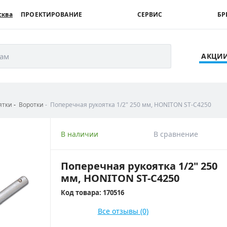
сква
ПРОЕКТИРОВАНИЕ
СЕРВИС
БР
рам
АКЦИ
ятки
Воротки
Поперечная рукоятка 1/2" 250 мм, HONITON ST-C4250
В наличии
В сравнение
Поперечная рукоятка 1/2" 250
мм, HONITON ST-C4250
Код товара: 170516
Все отзывы (0)