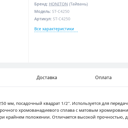
Бренд:
HONITON
(Тайвань)
Модель
:
ST-C4250
Артикул
:
ST-C4250
Все характеристики
Доставка
Оплата
50 мм, посадочный квадрат 1/2". Используется для переда
прочного хромованадиевого сплава с матовым хромировани
и крайнем положении. Отличается высокой прочностью, д