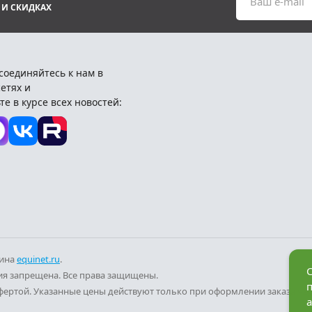
Ваш e-mail
 И СКИДКАХ
соединяйтесь к нам в
етях и
те в курсе всех новостей:
зина
equinet.ru
.
С
я запрещена. Все права защищены.
фертой. Указанные цены действуют только при оформлении заказа че
а