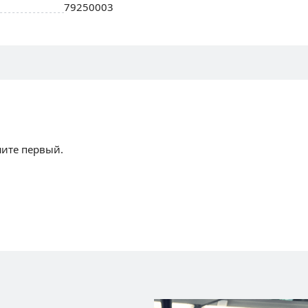
79250003
шите первый.