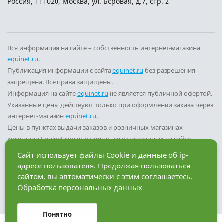
Россия
,
111020
,
Москва
,
ул. Боровая, д.7, стр. 2
Вся информация на сайте – собственность интернет-магазина
equinet.ru
.
Публикация информации с сайта
equinet.ru
без разрешения
запрещена. Все права защищены.
Информация на сайте
equinet.ru
не является публичной офертой.
Указанные цены действуют только при оформлении заказа через
интернет-магазин
equinet.ru
.
Цены в пунктах выдачи заказов и розничных магазинах
компании Equinet могут отличаться от указанных на сайте.
Вы принимаете условия
политики конфиденциальности
и
Сайт использует файлы Cookie и данные об ip-
пользовательского соглашения
каждый раз, когда оставляете
адресе пользователя. Продолжая пользоваться
свои данные в любой форме обратной связи на сайте
equinet.ru
.
сайтом, вы автоматически с этим соглашаетесь.
Обработка персональных данных
Разработка сайта — компания «Факт»
Понятно