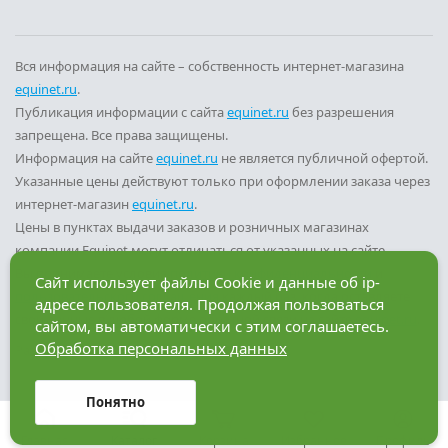
Вся информация на сайте – собственность интернет-магазина
equinet.ru
.
Публикация информации с сайта
equinet.ru
без разрешения
запрещена. Все права защищены.
Информация на сайте
equinet.ru
не является публичной офертой.
Указанные цены действуют только при оформлении заказа через
интернет-магазин
equinet.ru
.
Цены в пунктах выдачи заказов и розничных магазинах
компании Equinet могут отличаться от указанных на сайте.
Вы принимаете условия
политики конфиденциальности
и
Сайт использует файлы Cookie и данные об ip-
пользовательского соглашения
каждый раз, когда оставляете
адресе пользователя. Продолжая пользоваться
свои данные в любой форме обратной связи на сайте
equinet.ru
.
сайтом, вы автоматически с этим соглашаетесь.
Обработка персональных данных
Разработка сайта — компания «Факт»
Понятно
Главная
Каталог
Корзина
Избранное
Профиль