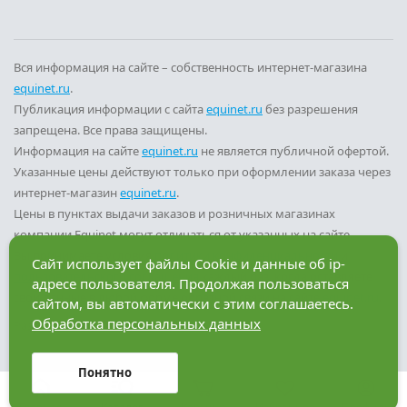
Вся информация на сайте – собственность интернет-магазина
equinet.ru
.
Публикация информации с сайта
equinet.ru
без разрешения
запрещена. Все права защищены.
Информация на сайте
equinet.ru
не является публичной офертой.
Указанные цены действуют только при оформлении заказа через
интернет-магазин
equinet.ru
.
Цены в пунктах выдачи заказов и розничных магазинах
компании Equinet могут отличаться от указанных на сайте.
Вы принимаете условия
политики конфиденциальности
и
Сайт использует файлы Cookie и данные об ip-
пользовательского соглашения
каждый раз, когда оставляете
адресе пользователя. Продолжая пользоваться
свои данные в любой форме обратной связи на сайте
equinet.ru
.
сайтом, вы автоматически с этим соглашаетесь.
Обработка персональных данных
Разработка сайта — компания «Факт»
Понятно