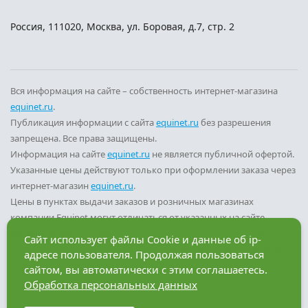
Россия
,
111020
,
Москва
,
ул. Боровая, д.7, стр. 2
Вся информация на сайте – собственность интернет-магазина
equinet.ru
.
Публикация информации с сайта
equinet.ru
без разрешения
запрещена. Все права защищены.
Информация на сайте
equinet.ru
не является публичной офертой.
Указанные цены действуют только при оформлении заказа через
интернет-магазин
equinet.ru
.
Цены в пунктах выдачи заказов и розничных магазинах
компании Equinet могут отличаться от указанных на сайте.
Вы принимаете условия
политики конфиденциальности
и
Сайт использует файлы Cookie и данные об ip-
пользовательского соглашения
каждый раз, когда оставляете
адресе пользователя. Продолжая пользоваться
свои данные в любой форме обратной связи на сайте
equinet.ru
.
сайтом, вы автоматически с этим соглашаетесь.
Обработка персональных данных
Разработка сайта — компания «Факт»