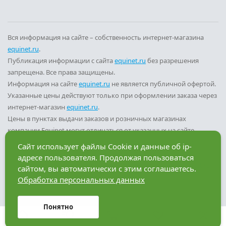
Вся информация на сайте – собственность интернет-магазина
equinet.ru
.
Публикация информации с сайта
equinet.ru
без разрешения
запрещена. Все права защищены.
Информация на сайте
equinet.ru
не является публичной офертой.
Указанные цены действуют только при оформлении заказа через
интернет-магазин
equinet.ru
.
Цены в пунктах выдачи заказов и розничных магазинах
компании Equinet могут отличаться от указанных на сайте.
Вы принимаете условия
политики конфиденциальности
и
Сайт использует файлы Cookie и данные об ip-
пользовательского соглашения
каждый раз, когда оставляете
адресе пользователя. Продолжая пользоваться
свои данные в любой форме обратной связи на сайте
equinet.ru
.
сайтом, вы автоматически с этим соглашаетесь.
Обработка персональных данных
Разработка сайта — компания «Факт»
Понятно