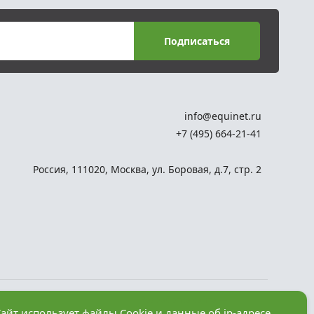
Подписаться
info@equinet.ru
+7 (495) 664-21-41
Россия
,
111020
,
Москва
,
ул. Боровая, д.7, стр. 2
Разработка сайта —
айт использует файлы Cookie и данные об ip-адресе
компания «Факт»