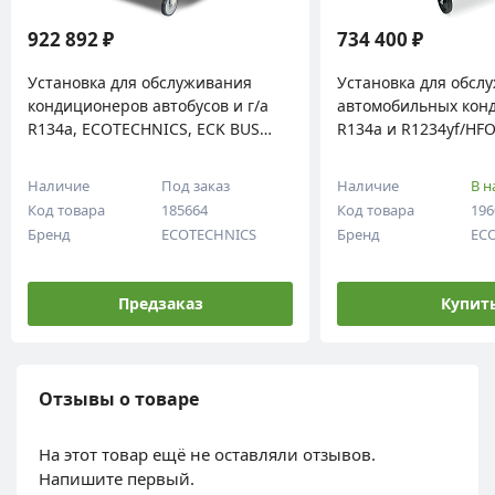
922 892 ₽
734 400 ₽
Установка для обслуживания
Установка для обсл
кондиционеров автобусов и г/а
автомобильных кон
R134a, ECOTECHNICS, ECK BUS
R134a и R1234yf/HF
PRO
ECOTECHNICS, ECK 
Наличие
Под заказ
Наличие
В н
Код товара
185664
Код товара
196
Бренд
ECOTECHNICS
Бренд
EC
Предзаказ
Купит
Отзывы о товаре
На этот товар ещё не оставляли отзывов.
Напишите первый.