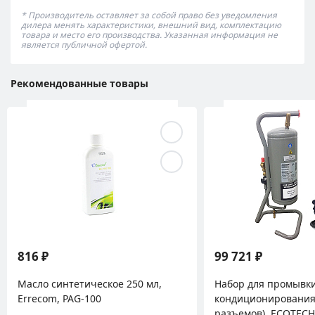
* Производитель оставляет за собой право без уведомления
дилера менять характеристики, внешний вид, комплектацию
товара и место его производства. Указанная информация не
является публичной офертой.
Рекомендованные товары
816 ₽
99 721 ₽
Масло синтетическое 250 мл,
Набор для промывки
Errecom, PAG-100
кондиционирования 
разъемов), ECOTECH