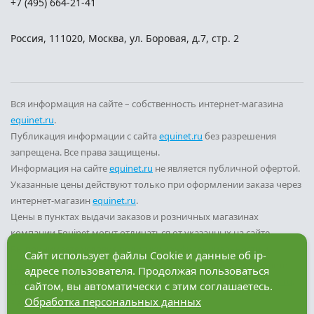
+7 (495) 664-21-41
Россия
,
111020
,
Москва
,
ул. Боровая, д.7, стр. 2
Вся информация на сайте – собственность интернет-магазина
equinet.ru
.
Публикация информации с сайта
equinet.ru
без разрешения
запрещена. Все права защищены.
Информация на сайте
equinet.ru
не является публичной офертой.
Указанные цены действуют только при оформлении заказа через
интернет-магазин
equinet.ru
.
Цены в пунктах выдачи заказов и розничных магазинах
компании Equinet могут отличаться от указанных на сайте.
Вы принимаете условия
политики конфиденциальности
и
Сайт использует файлы Cookie и данные об ip-
пользовательского соглашения
каждый раз, когда оставляете
адресе пользователя. Продолжая пользоваться
свои данные в любой форме обратной связи на сайте
equinet.ru
.
сайтом, вы автоматически с этим соглашаетесь.
Обработка персональных данных
Разработка сайта — компания «Факт»