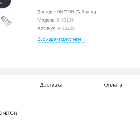
Бренд:
HONITON
(Тайвань)
Модель
:
R-93236
Артикул
:
R-93236
Все характеристики
Доставка
Оплата
HONITON