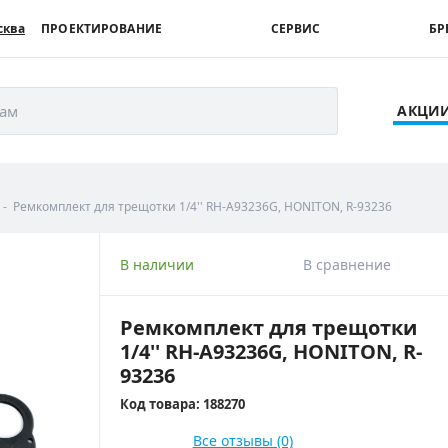
сква
ПРОЕКТИРОВАНИЕ
СЕРВИС
БР
рам
АКЦИ
Ремкомплект для трещотки 1/4'' RH-A93236G, HONITON, R-93236
В наличии
В сравнение
Ремкомплект для трещотки
1/4'' RH-A93236G, HONITON, R-
93236
Код товара: 188270
Все отзывы (0)