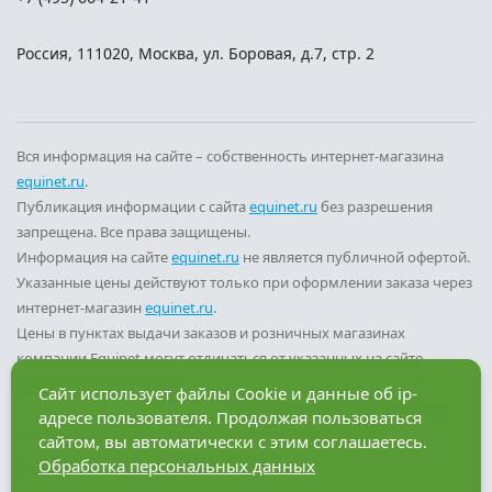
Россия
,
111020
,
Москва
,
ул. Боровая, д.7, стр. 2
Вся информация на сайте – собственность интернет-магазина
equinet.ru
.
Публикация информации с сайта
equinet.ru
без разрешения
запрещена. Все права защищены.
Информация на сайте
equinet.ru
не является публичной офертой.
Указанные цены действуют только при оформлении заказа через
интернет-магазин
equinet.ru
.
Цены в пунктах выдачи заказов и розничных магазинах
компании Equinet могут отличаться от указанных на сайте.
Вы принимаете условия
политики конфиденциальности
и
Сайт использует файлы Cookie и данные об ip-
пользовательского соглашения
каждый раз, когда оставляете
адресе пользователя. Продолжая пользоваться
свои данные в любой форме обратной связи на сайте
equinet.ru
.
сайтом, вы автоматически с этим соглашаетесь.
Обработка персональных данных
Разработка сайта — компания «Факт»