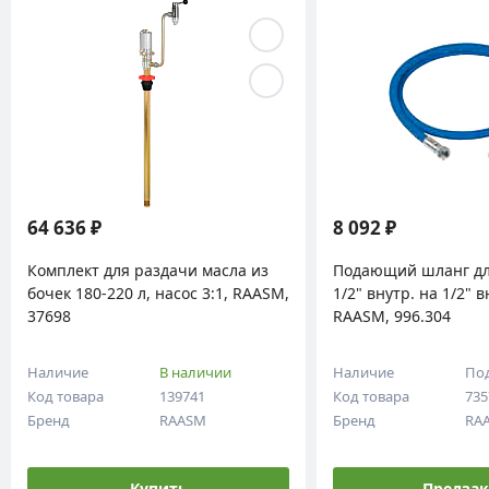
64 636 ₽
8 092 ₽
Комплект для раздачи масла из
Подающий шланг для
бочек 180-220 л, насос 3:1, RAASM,
1/2" внутр. на 1/2" 
37698
RAASM, 996.304
Наличие
В наличии
Наличие
Под
Код товара
139741
Код товара
735
Бренд
RAASM
Бренд
RA
Купить
Предзак