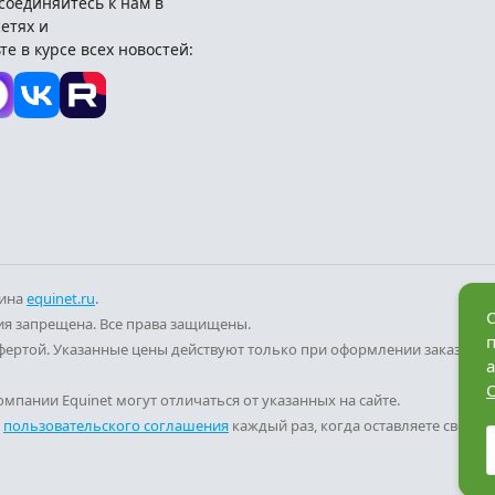
соединяйтесь к нам в
етях и
те в курсе всех новостей:
зина
equinet.ru
.
С
я запрещена. Все права защищены.
фертой. Указанные цены действуют только при оформлении заказа че
а
мпании Equinet могут отличаться от указанных на сайте.
и
пользовательского соглашения
каждый раз, когда оставляете свои д