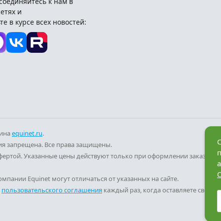
соединяйтесь к нам в
етях и
те в курсе всех новостей:
зина
equinet.ru
.
С
я запрещена. Все права защищены.
фертой. Указанные цены действуют только при оформлении заказа че
а
мпании Equinet могут отличаться от указанных на сайте.
и
пользовательского соглашения
каждый раз, когда оставляете свои д