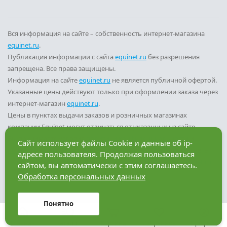
Вся информация на сайте – собственность интернет-магазина
equinet.ru
.
Публикация информации с сайта
equinet.ru
без разрешения
запрещена. Все права защищены.
Информация на сайте
equinet.ru
не является публичной офертой.
Указанные цены действуют только при оформлении заказа через
интернет-магазин
equinet.ru
.
Цены в пунктах выдачи заказов и розничных магазинах
компании Equinet могут отличаться от указанных на сайте.
Вы принимаете условия
политики конфиденциальности
и
Сайт использует файлы Cookie и данные об ip-
пользовательского соглашения
каждый раз, когда оставляете
адресе пользователя. Продолжая пользоваться
свои данные в любой форме обратной связи на сайте
equinet.ru
.
сайтом, вы автоматически с этим соглашаетесь.
Обработка персональных данных
Разработка сайта — компания «Факт»
Понятно
Главная
Каталог
Корзина
Избранное
Профиль